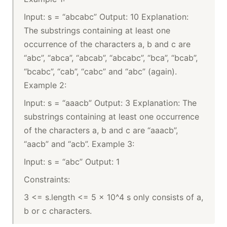
Input: s = “abcabc” Output: 10 Explanation:
The substrings containing at least one
occurrence of the characters a, b and c are
“abc”, “abca”, “abcab”, “abcabc”, “bca”, “bcab”,
“bcabc”, “cab”, “cabc” and “abc” (again).
Example 2:
Input: s = “aaacb” Output: 3 Explanation: The
substrings containing at least one occurrence
of the characters a, b and c are “aaacb”,
“aacb” and “acb”. Example 3:
Input: s = “abc” Output: 1
Constraints:
3 <= s.length <= 5 x 10^4 s only consists of a,
b or c characters.