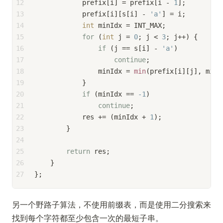
12
            prefix[i] = prefix[i - 
1
];
13
            prefix[i][s[i] - 
'a'
] = i;
14
int
 minIdx = INT_MAX;
15
for
 (
int
 j = 
0
; j < 
3
; j++) {
16
if
 (j == s[i] - 
'a'
)
17
continue
;
18
                minIdx = 
min
(prefix[i][j], minI
19
            }
20
if
 (minIdx == 
-1
)
21
continue
;
22
            res += (minIdx + 
1
);
23
        }
24
25
return
 res;
26
    }
27
};
另一个野路子算法，不使用前缀表，而是使用二分搜索来
找到每个字符都至少包含一次的最短子串。