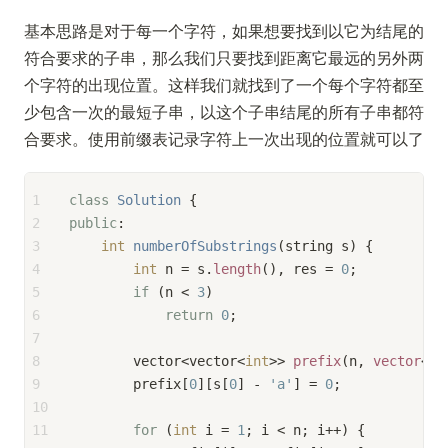
基本思路是对于每一个字符，如果想要找到以它为结尾的
符合要求的子串，那么我们只要找到距离它最远的另外两
个字符的出现位置。这样我们就找到了一个每个字符都至
少包含一次的最短子串，以这个子串结尾的所有子串都符
合要求。使用前缀表记录字符上一次出现的位置就可以了
1
class
Solution
 {
2
public
:
3
int
numberOfSubstrings
(string s)
{
4
int
 n = s.
length
(), res = 
0
;
5
if
 (n < 
3
)
6
return
0
;
7
8
        vector<vector<
int
>> 
prefix
(n, 
vector
<
in
9
        prefix[
0
][s[
0
] - 
'a'
] = 
0
;
10
11
for
 (
int
 i = 
1
; i < n; i++) {