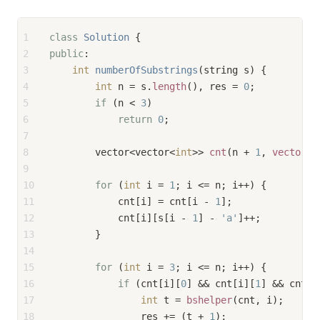
1
class
Solution
 {
2
public
:
3
int
numberOfSubstrings
(string s)
{
4
int
 n = s.
length
(), res = 
0
;
5
if
 (n < 
3
)
6
return
0
;
7
8
        vector<vector<
int
>> 
cnt
(n + 
1
, 
vector
<
i
9
10
for
 (
int
 i = 
1
; i <= n; i++) {
11
            cnt[i] = cnt[i - 
1
];
12
            cnt[i][s[i - 
1
] - 
'a'
]++;
13
        }
14
15
for
 (
int
 i = 
3
; i <= n; i++) {
16
if
 (cnt[i][
0
] && cnt[i][
1
] && cnt[i
17
int
 t = 
bshelper
(cnt, i);
18
                res += (t + 
1
);