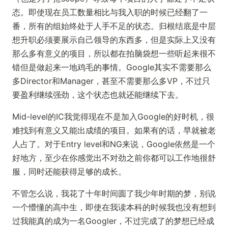
态。即使现在员工数量相比与我入职的时候已经翻了一
番，所有的组始终处于人手不足的状态。归根结底是中层
想升职必须要展示自己领导的东西多，但是实际上又没有
那么多有意义的项目，所以都在拍脑袋想一些听起来很不
错但是做起来一地鸡毛的事情。Google其实不需要那么
多Director和Manager，甚至不需要那么多VP，不过只
要盈利继续强劲，这个状态也就还能继续下去。
Mid-level的IC我觉得现在不是加入Google的好时机，很
难找到有意义又能出成绩的项目。如果有的话，早就被老
人占了。对于Entry level和NG来说，Google依然是一个
好地方，至少在你感觉出不对劲之前你都可以工作地很舒
服，同时还能获得足够的成长。
不管怎么说，我花了十年时间圆了我少年时期的梦，别说
一个懵懂的高中生，即使在我读本科的时候我也没有想到
过我能真的成为一名Googler，不过完成了的梦想已经成