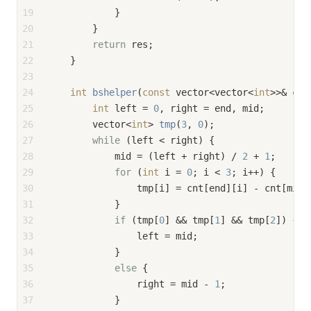
19
            }
20
        }
21
return
 res;
22
    }
23
24
int
bshelper
(
const
 vector<vector<
int
>>& cnt
25
int
 left = 
0
, right = end, mid;
26
vector<
int
> 
tmp
(
3
, 
0
)
;
27
while
 (left < right) {
28
            mid = (left + right) / 
2
 + 
1
;
29
for
 (
int
 i = 
0
; i < 
3
; i++) {
30
                tmp[i] = cnt[end][i] - cnt[mid]
31
            }
32
if
 (tmp[
0
] && tmp[
1
] && tmp[
2
]) {
33
                left = mid;
34
            }
35
else
 {
36
                right = mid - 
1
;
37
            }