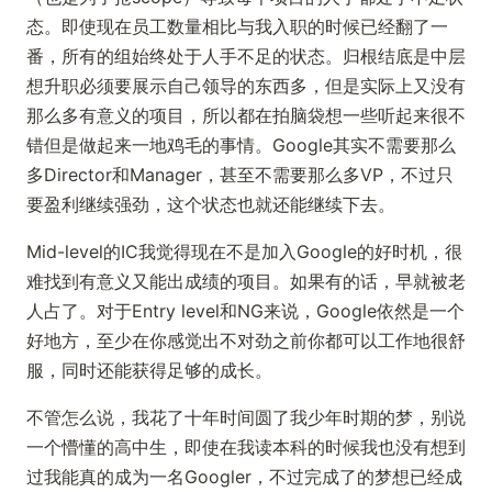
态。即使现在员工数量相比与我入职的时候已经翻了一
番，所有的组始终处于人手不足的状态。归根结底是中层
想升职必须要展示自己领导的东西多，但是实际上又没有
那么多有意义的项目，所以都在拍脑袋想一些听起来很不
错但是做起来一地鸡毛的事情。Google其实不需要那么
多Director和Manager，甚至不需要那么多VP，不过只
要盈利继续强劲，这个状态也就还能继续下去。
Mid-level的IC我觉得现在不是加入Google的好时机，很
难找到有意义又能出成绩的项目。如果有的话，早就被老
人占了。对于Entry level和NG来说，Google依然是一个
好地方，至少在你感觉出不对劲之前你都可以工作地很舒
服，同时还能获得足够的成长。
不管怎么说，我花了十年时间圆了我少年时期的梦，别说
一个懵懂的高中生，即使在我读本科的时候我也没有想到
过我能真的成为一名Googler，不过完成了的梦想已经成