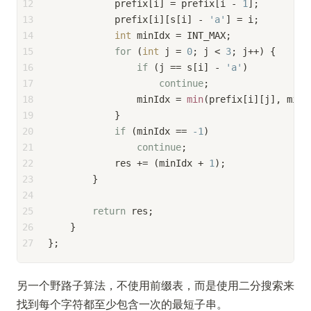
12
            prefix[i] = prefix[i - 
1
];
13
            prefix[i][s[i] - 
'a'
] = i;
14
int
 minIdx = INT_MAX;
15
for
 (
int
 j = 
0
; j < 
3
; j++) {
16
if
 (j == s[i] - 
'a'
)
17
continue
;
18
                minIdx = 
min
(prefix[i][j], minI
19
            }
20
if
 (minIdx == 
-1
)
21
continue
;
22
            res += (minIdx + 
1
);
23
        }
24
25
return
 res;
26
    }
27
};
另一个野路子算法，不使用前缀表，而是使用二分搜索来
找到每个字符都至少包含一次的最短子串。