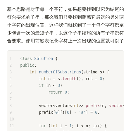
基本思路是对于每一个字符，如果想要找到以它为结尾的
符合要求的子串，那么我们只要找到距离它最远的另外两
个字符的出现位置。这样我们就找到了一个每个字符都至
少包含一次的最短子串，以这个子串结尾的所有子串都符
合要求。使用前缀表记录字符上一次出现的位置就可以了
1
class
Solution
 {
2
public
:
3
int
numberOfSubstrings
(string s)
{
4
int
 n = s.
length
(), res = 
0
;
5
if
 (n < 
3
)
6
return
0
;
7
8
        vector<vector<
int
>> 
prefix
(n, 
vector
<
in
9
        prefix[
0
][s[
0
] - 
'a'
] = 
0
;
10
11
for
 (
int
 i = 
1
; i < n; i++) {