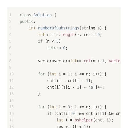
1
class
Solution
 {
2
public
:
3
int
numberOfSubstrings
(string s)
{
4
int
 n = s.
length
(), res = 
0
;
5
if
 (n < 
3
)
6
return
0
;
7
8
        vector<vector<
int
>> 
cnt
(n + 
1
, 
vector
<
i
9
10
for
 (
int
 i = 
1
; i <= n; i++) {
11
            cnt[i] = cnt[i - 
1
];
12
            cnt[i][s[i - 
1
] - 
'a'
]++;
13
        }
14
15
for
 (
int
 i = 
3
; i <= n; i++) {
16
if
 (cnt[i][
0
] && cnt[i][
1
] && cnt[i
17
int
 t = 
bshelper
(cnt, i);
18
                res += (t + 
1
);