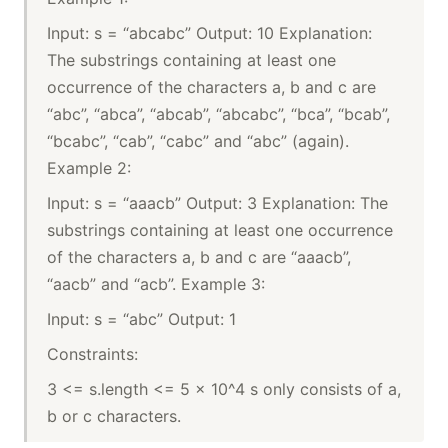
Input: s = “abcabc” Output: 10 Explanation:
The substrings containing at least one
occurrence of the characters a, b and c are
“abc”, “abca”, “abcab”, “abcabc”, “bca”, “bcab”,
“bcabc”, “cab”, “cabc” and “abc” (again).
Example 2:
Input: s = “aaacb” Output: 3 Explanation: The
substrings containing at least one occurrence
of the characters a, b and c are “aaacb”,
“aacb” and “acb”. Example 3:
Input: s = “abc” Output: 1
Constraints:
3 <= s.length <= 5 x 10^4 s only consists of a,
b or c characters.