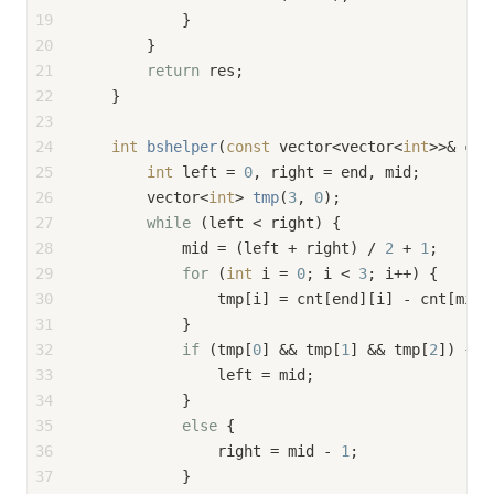
19
            }
20
        }
21
return
 res;
22
    }
23
24
int
bshelper
(
const
 vector<vector<
int
>>& cnt
25
int
 left = 
0
, right = end, mid;
26
vector<
int
> 
tmp
(
3
, 
0
)
;
27
while
 (left < right) {
28
            mid = (left + right) / 
2
 + 
1
;
29
for
 (
int
 i = 
0
; i < 
3
; i++) {
30
                tmp[i] = cnt[end][i] - cnt[mid]
31
            }
32
if
 (tmp[
0
] && tmp[
1
] && tmp[
2
]) {
33
                left = mid;
34
            }
35
else
 {
36
                right = mid - 
1
;
37
            }