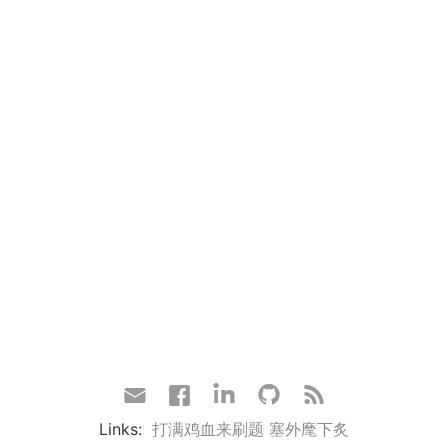
Links:
打满鸡血来刷题
塞外麾下炙