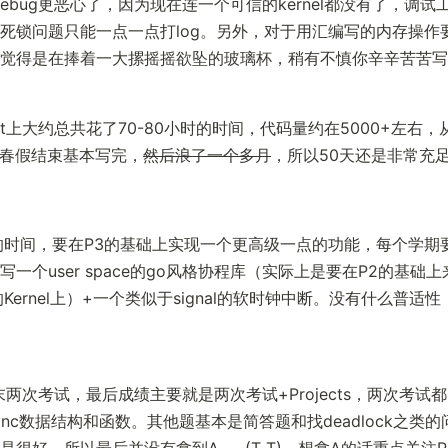
t的debug更恶心了，因为现在连一个可信的kernel都没有了，调
死锁问题只能一点一点打log。另外，对于用汇编写的内存操作
觉得是在捧着一大摞摇摇欲坠的玻璃杯，稍有不慎你辛辛苦苦写的k
ect上大约总共花了70-80小时的时间，代码量约在5000+左右
直到春假结束基本写完，
然后浪了一个多月
，所以50天还是非常充
的时间，要在P3的基础上实现一个更高级一点的功能，每个学期
一个user space的go风格协程库（实际上是要在P2的基础
Kernel上）+一个类似于signal的软时钟中断。没有什么普适
末两次考试，最后成绩主要就是两次考试+Projects，两次考试
ync数据结构和函数。其他题基本是简答题和找deadlock之类
很好，所以最后并没有拿到A……(T_T)，想拿A的话重点关注Pro