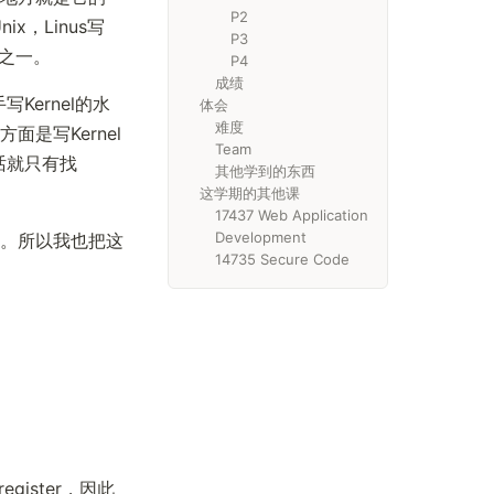
P2
x，Linus写
P3
漫之一。
P4
成绩
ernel的水
体会
难度
是写Kernel
Team
的话就只有找
其他学到的东西
这学期的其他课
17437 Web Application
Development
。所以我也把这
14735 Secure Code
gister，因此