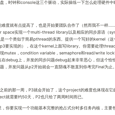
盘，时钟和console这三个驱动，实际操练一下怎么处理硬件中
ect的难度就有点提高了，也是开始要团队合作了（然而我不一样…
er space实现一个multi-thread library以及相应的同步原语（syn
），就是一个类似于简易pthread的东西。提供一个写好的kernel（这个
3要实现的），在这个kernel上面写library。你需要处理thre
tex，condition variable，semaphore和read/write 
的难点在debug上，并发的同步问题debug起来非常恶心，但这个
题，并发问题从p2开始就会一直阴魂不散直到你考完Final为止
rm之前的那一周，P3就会开始了，这个project的难度也体现在
ject就需要约50天，P2也只给了两周时间而已。
ect里，你要实现一个功能基本完整的抢占式分时多任务内核，主要