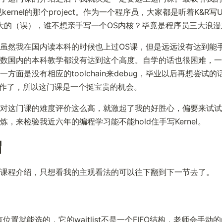
ernel的那个project。作为一个程序员，大家都是听着K&R写Uni
说长大的（误），谁不想亲手写一个OS内核？毕竟是程序员三大浪
虽然我在国内读本科的时候也上过OS课，但是远远没有达到能手写K
数国内的本科教学都没有达到这个高度。自学的话也很困难，一方面
方面是没有相应的toolchain来debug，毕业以后再想尝试
关的工作了，所以这门课是一个挺宝贵的机会。
对这门课的难度评价这么高，就激起了我的好胜心，偏要来试试
，来检验我近六年的编程学习能不能hold住手写Kernel。
绍
课程介绍，只想看我的主观看法的可以往下翻到下一节去了。
位置就能选的，它的waitlist不是一个FIFO结构，老师会手动的re