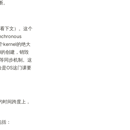
断。
…看下文）。这个
chronous
kernel的绝大
ad的创建，销毁
lock等同步机制。这
恰恰是OS这门课要
。
它的时间跨度上，
包括：