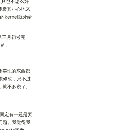
试工具也不怎么好
要极其小心地来
ernel就死给
，从三月初考完
足的。
要实现的东西都
上来修改，只不过
性，就不多说了。
都固定有一题是要
的问题。我觉得我
jects和考