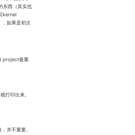
的东西（其实也
ernel
），如果是初次
roject最重
把调用栈打印出来。
在换，并不重要。