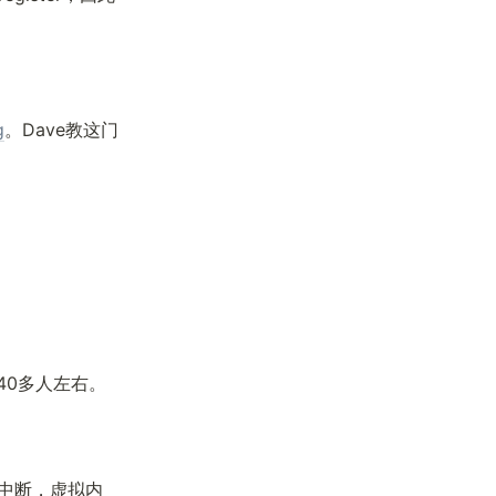
g
。Dave教这门
在40多人左右。
，中断，虚拟内